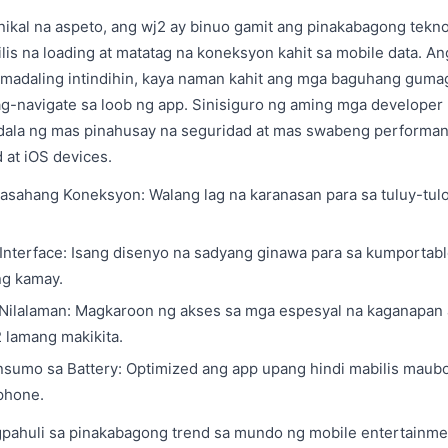
nikal na aspeto, ang wj2 ay binuo gamit ang pinakabagong tekn
lis na loading at matatag na koneksyon kahit sa mobile data. Ang
t madaling intindihin, kaya naman kahit ang mga baguhang gumag
-navigate sa loob ng app. Sinisiguro ng aming mga developer
dala ng mas pinahusay na seguridad at mas swabeng performanc
 at iOS devices.
aasahang Koneksyon: Walang lag na karanasan para sa tuluy-tulo
r Interface: Isang disenyo na sadyang ginawa para sa kumporta
ng kamay.
Nilalaman: Magkaroon ng akses sa mga espesyal na kaganapan 
2 lamang makikita.
umo sa Battery: Optimized ang app upang hindi mabilis maub
phone.
ahuli sa pinakabagong trend sa mundo ng mobile entertainmen