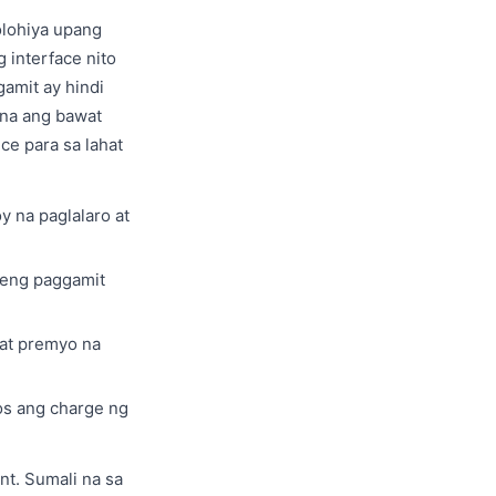
olohiya upang
 interface nito
amit ay hindi
 na ang bawat
e para sa lahat
y na paglalaro at
bleng paggamit
at premyo na
os ang charge ng
t. Sumali na sa