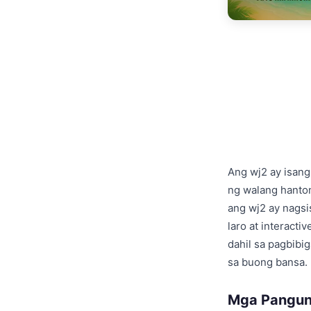
Ang wj2 ay isan
ng walang hanton
ang wj2 ay nagsi
laro at interact
dahil sa pagbibi
sa buong bansa.
Mga Pangun