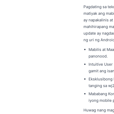
Pagdating sa tek
matiyak ang mabi
ay napakalinis a
mahihirapang mag
update ay nagda
ng uri ng Android
Mabilis at Ma
panonood.
Intuitive Use
gamit ang isa
Eksklusibong 
tanging sa wj
Mababang Kons
iyong mobile 
Huwag nang magp