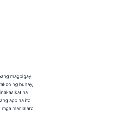
upang magbigay
takbo ng buhay,
inakasikat na
ang app na ito
ng mga manlalaro