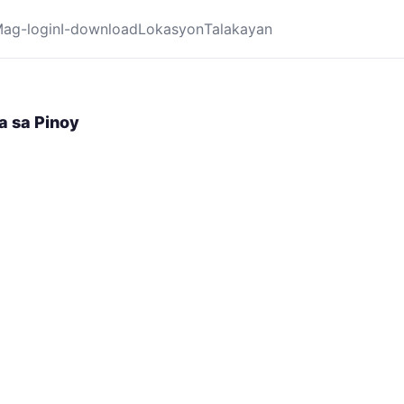
ag-login
I-download
Lokasyon
Talakayan
a sa Pinoy