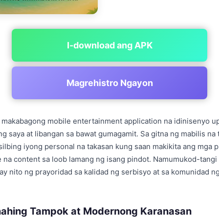
I-download ang APK
Magrehistro Ngayon
g makabagong mobile entertainment application na idinisenyo 
g saya at libangan sa bawat gumagamit. Sa gitna ng mabilis na 
silbing iyong personal na takasan kung saan makikita ang mga p
ive na content sa loob lamang ng isang pindot. Namumukod-tangi 
gay nito ng prayoridad sa kalidad ng serbisyo at sa komunidad 
ahing Tampok at Modernong Karanasan