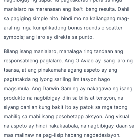
manlalaro na maranasan ang iba't ibang resulta. Dahil
sa pagiging simple nito, hindi mo na kailangang mag-
aral ng mga kumplikadong bonus rounds o scatter
symbols; ang laro ay direkta sa punto.
Bilang isang manlalaro, mahalaga ring tandaan ang
responsableng paglalaro. Ang O Aviao ay isang laro ng
tsansa, at ang pinakamahalagang aspeto ay ang
pagtatakda ng iyong sariling limitasyon bago
magsimula. Ang Darwin Gaming ay nakagawa ng isang
produkto na nagbibigay-diin sa bilis at tensyon, na
siyang dahilan kung bakit ito ay patok sa mga taong
mahilig sa mabilisang pesobetapp aksyon. Ang visual
na aspeto ay hindi nakakaabala, na nagbibigay-daan sa
mas malinaw na pag-iisip habang nagdedesisyon.