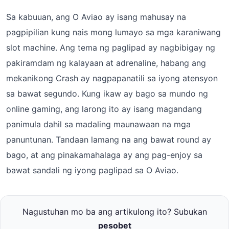
Sa kabuuan, ang O Aviao ay isang mahusay na
pagpipilian kung nais mong lumayo sa mga karaniwang
slot machine. Ang tema ng paglipad ay nagbibigay ng
pakiramdam ng kalayaan at adrenaline, habang ang
mekanikong Crash ay nagpapanatili sa iyong atensyon
sa bawat segundo. Kung ikaw ay bago sa mundo ng
online gaming, ang larong ito ay isang magandang
panimula dahil sa madaling maunawaan na mga
panuntunan. Tandaan lamang na ang bawat round ay
bago, at ang pinakamahalaga ay ang pag-enjoy sa
bawat sandali ng iyong paglipad sa O Aviao.
Nagustuhan mo ba ang artikulong ito? Subukan
pesobet