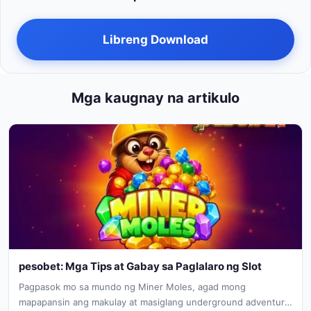
Libreng Download
Mga kaugnay na artikulo
pesobet: Mga Tips at Gabay sa Paglalaro ng Slot
Pagpasok mo sa mundo ng Miner Moles, agad mong
mapapansin ang makulay at masiglang underground adventure