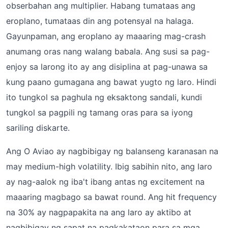
obserbahan ang multiplier. Habang tumataas ang
eroplano, tumataas din ang potensyal na halaga.
Gayunpaman, ang eroplano ay maaaring mag-crash
anumang oras nang walang babala. Ang susi sa pag-
enjoy sa larong ito ay ang disiplina at pag-unawa sa
kung paano gumagana ang bawat yugto ng laro. Hindi
ito tungkol sa paghula ng eksaktong sandali, kundi
tungkol sa pagpili ng tamang oras para sa iyong
sariling diskarte.
Ang O Aviao ay nagbibigay ng balanseng karanasan na
may medium-high volatility. Ibig sabihin nito, ang laro
ay nag-aalok ng iba't ibang antas ng excitement na
maaaring magbago sa bawat round. Ang hit frequency
na 30% ay nagpapakita na ang laro ay aktibo at
nagbibigay ng sapat na pagkakataon para sa mga