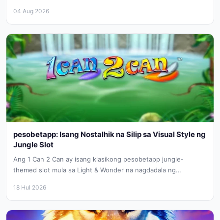
na hatid ng Fantasma...
04 Aug 2026
pesobetapp: Isang Nostalhik na Silip sa Visual Style ng
Jungle Slot
Ang 1 Can 2 Can ay isang klasikong pesobetapp jungle-
themed slot mula sa Light & Wonder na nagdadala ng
nostalgia...
18 Hul 2026