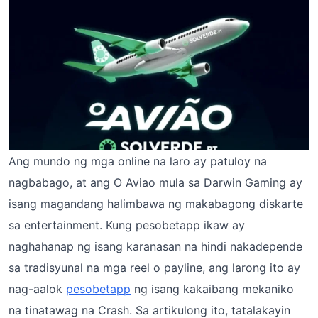
Ang mundo ng mga online na laro ay patuloy na
nagbabago, at ang O Aviao mula sa Darwin Gaming ay
isang magandang halimbawa ng makabagong diskarte
sa entertainment. Kung pesobetapp ikaw ay
naghahanap ng isang karanasan na hindi nakadepende
sa tradisyunal na mga reel o payline, ang larong ito ay
nag-aalok
pesobetapp
ng isang kakaibang mekaniko
na tinatawag na Crash. Sa artikulong ito, tatalakayin