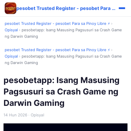
pesobet Trusted Register - pesobet Para sa Pinoy Libre ⚡
pesobet Trusted Register - pesobet Para sa Pinoy Libre ⚡
›
Opisyal
›
pesobetapp: Isang Masusing Pagsusuri sa Crash Game
ng Darwin Gaming
pesobet Trusted Register - pesobet Para sa Pinoy Libre ⚡
›
Opisyal
›
pesobetapp: Isang Masusing Pagsusuri sa Crash Game
ng Darwin Gaming
pesobetapp: Isang Masusing
Pagsusuri sa Crash Game ng
Darwin Gaming
14 Hun 2026
· Opisyal