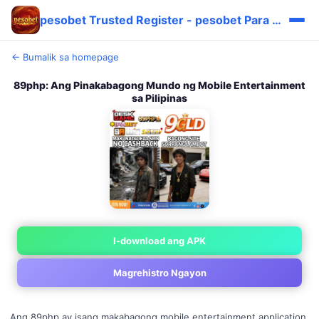
pesobet Trusted Register - pesobet Para sa Pinoy Libre ⚡
← Bumalik sa homepage
89php: Ang Pinakabagong Mundo ng Mobile Entertainment
sa Pilipinas
I-download ang APK
Magrehistro Ngayon
Ang 89php ay isang makabagong mobile entertainment application