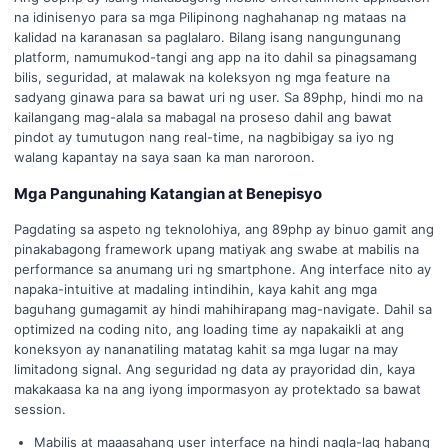
na idinisenyo para sa mga Pilipinong naghahanap ng mataas na
kalidad na karanasan sa paglalaro. Bilang isang nangungunang
platform, namumukod-tangi ang app na ito dahil sa pinagsamang
bilis, seguridad, at malawak na koleksyon ng mga feature na
sadyang ginawa para sa bawat uri ng user. Sa 89php, hindi mo na
kailangang mag-alala sa mabagal na proseso dahil ang bawat
pindot ay tumutugon nang real-time, na nagbibigay sa iyo ng
walang kapantay na saya saan ka man naroroon.
Mga Pangunahing Katangian at Benepisyo
Pagdating sa aspeto ng teknolohiya, ang 89php ay binuo gamit ang
pinakabagong framework upang matiyak ang swabe at mabilis na
performance sa anumang uri ng smartphone. Ang interface nito ay
napaka-intuitive at madaling intindihin, kaya kahit ang mga
baguhang gumagamit ay hindi mahihirapang mag-navigate. Dahil sa
optimized na coding nito, ang loading time ay napakaikli at ang
koneksyon ay nananatiling matatag kahit sa mga lugar na may
limitadong signal. Ang seguridad ng data ay prayoridad din, kaya
makakaasa ka na ang iyong impormasyon ay protektado sa bawat
session.
Mabilis at maaasahang user interface na hindi nagla-lag habang